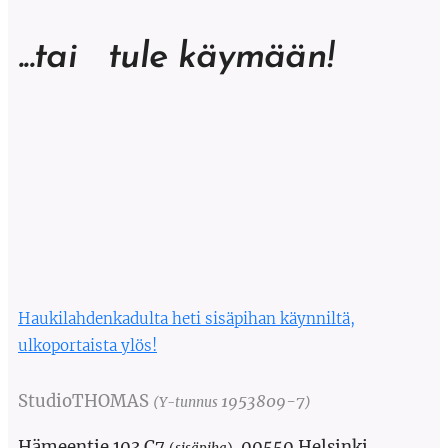
...tai tule käymään!
Haukilahdenkadulta heti sisäpihan käynniltä,
ulkoportaista ylös!
StudioTHOMAS
1953809-7
(Y-tunnus
)
Hämeentie 103 C7
00550 Helsinki