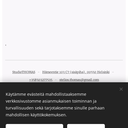
.
StudioTHOMAS
-
Hämeentie 103 C7 (sisäpiha), 00550 Helsinki
-
+358503277535
-
stelios.thomas@gmail.com
Käytämme evästeitä mahdollistaaksemme
verkkosivustomme asianmukaisen toiminnan ja
turvallisuuden sekä tarjotaksemme sinulle parhaan
StudioTHOMAS ©
mahdollisen käyttökokemuksen.
2021 Kaikki oikeudet
pidätetään.