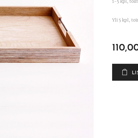
1-5 kpl, toi
Yli 5 kpl, t
110,0
L