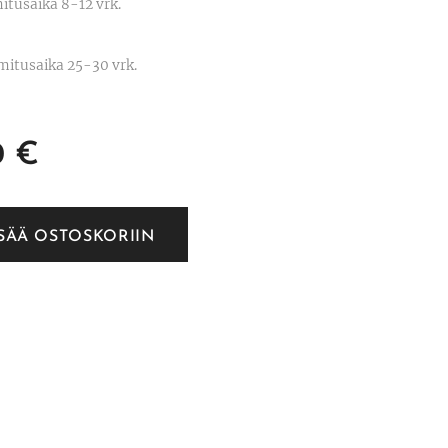
mitusaika 8-12 vrk.
oimitusaika 25-30 vrk.
0
€
ISÄÄ OSTOSKORIIN