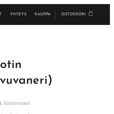
T
YHTEYS
KAUPPA
OSTOSKORI
jotin
ivuvaneri)
i:
Koivuvaneri