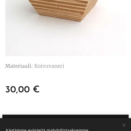
Materiaali:
Koivuvaneri
30,00
€
StudioTHOMAS ©
Käytämme evästeitä mahdollistaaksemme